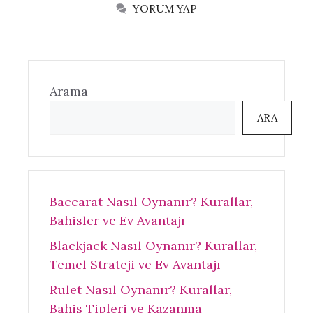
YORUM YAP
Arama
ARA
Baccarat Nasıl Oynanır? Kurallar,
Bahisler ve Ev Avantajı
Blackjack Nasıl Oynanır? Kurallar,
Temel Strateji ve Ev Avantajı
Rulet Nasıl Oynanır? Kurallar,
Bahis Tipleri ve Kazanma