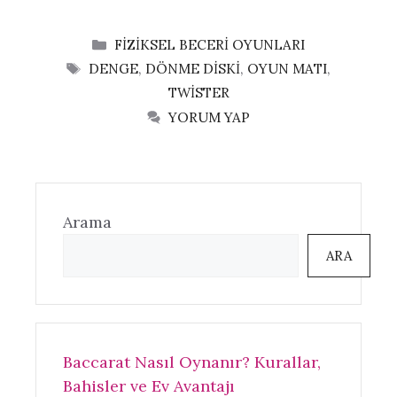
KATEGORILER
FIZIKSEL BECERI OYUNLARI
ETIKETLER
DENGE
,
DÖNME DISKI
,
OYUN MATI
,
TWISTER
YORUM YAP
Arama
ARA
Baccarat Nasıl Oynanır? Kurallar,
Bahisler ve Ev Avantajı