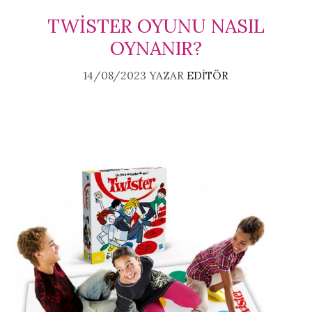
TWİSTER OYUNU NASIL
OYNANIR?
14/08/2023
YAZAR
EDITÖR