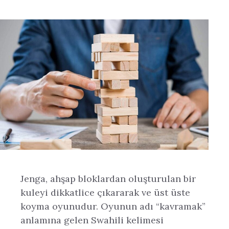
Jenga, ahşap bloklardan oluşturulan bir
kuleyi dikkatlice çıkararak ve üst üste
koyma oyunudur. Oyunun adı “kavramak”
anlamına gelen Swahili kelimesi