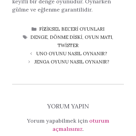
keyifli bir denge oyunudur. Oynarken
gülme ve eğlenme garantilidir.
KATEGORILER
FIZIKSEL BECERI OYUNLARI
ETIKETLER
DENGE
,
DÖNME DISKI
,
OYUN MATI
,
TWISTER
UNO OYUNU NASIL OYNANIR?
JENGA OYUNU NASIL OYNANIR?
YORUM YAPIN
Yorum yapabilmek için
oturum
açmalısınız
.