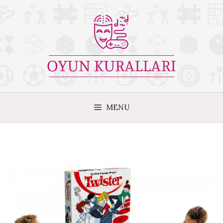
İçeriğe
atla
MENU