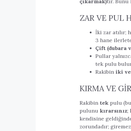
çıkarmak)
tır. Bunu
ZAR VE PUL 
İki zar atılır
3 hane ilerlete
Çift (dubara v
Pullar yalnız
tek pulu bulu
Rakibin
iki v
KIRMA VE GI
Rakibin
tek
pulu (bu
pulunu
kırarsınız
;
kendisine geldiğind
zorundadır; giremezs