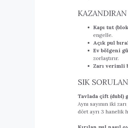
KAZANDIRAN
Kapı tut (blok
engelle.
Açık pul bır
Ev bölgeni gü
zorlaştırır.
Zarı verimli 
SIK SORULA
Tavlada çift (dubl) 
Aynı sayının iki zarı
dört ayrı 3 hanelik 
Kırılan pul nasıl o