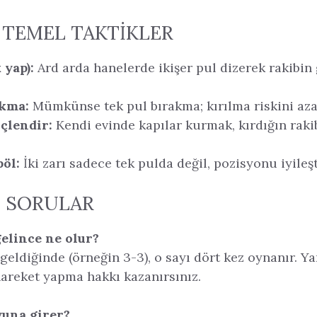
 TEMEL TAKTIKLER
 yap):
Ard arda hanelerde ikişer pul dizerek rakibin 
akma:
Mümkünse tek pul bırakma; kırılma riskini aza
çlendir:
Kendi evinde kapılar kurmak, kırdığın raki
böl:
İki zarı sadece tek pulda değil, pozisyonu iyileşt
N SORULAR
gelince ne olur?
 geldiğinde (örneğin 3-3), o sayı dört kez oynanır. Y
hareket yapma hakkı kazanırsınız.
yuna girer?