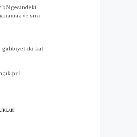
v bölgesindeki
nanamaz ve sıra
galibiyet iki kat
açık pul
LIKLARI