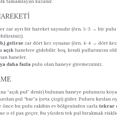
 ilk tamamlayan kazanır.
HAREKETI
; her zar ayrı bir hareket sayısıdır (örn. 5-3 → bir pu
bilirsiniz).
b.) gelirse
zar dört kez oynanır (örn. 4-4 → dört kez
ca
açık
hanelere gidebilir: boş, kendi pullarınızın ol
nan haneler.
eya daha fazla
pulu olan haneye giremezsiniz.
RME
na “açık pul” denir) bulunan haneye pulunuzu koyar
 kırılan pul “bar”a (orta çizgi) gider. Puluru kırılan 
e önce bu pulu rakibin ev bölgesinden zarla
tekrar
e o el pas geçer. Bu yüzden tek pul bırakmak risklid