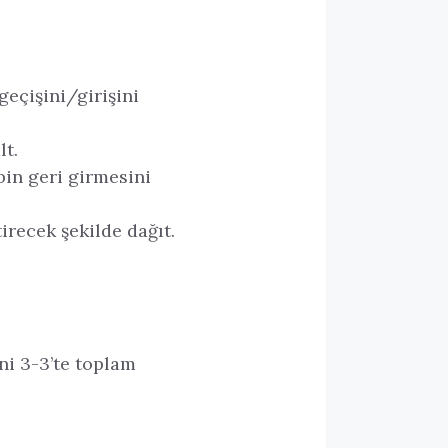
geçişini/girişini
lt.
bin geri girmesini
irecek şekilde dağıt.
ani 3-3’te toplam