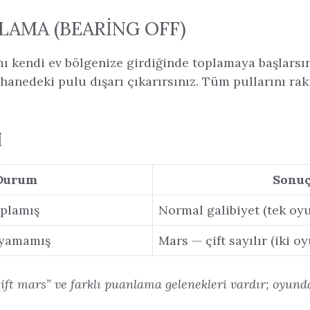
LAMA (BEARING OFF)
 kendi ev bölgenize girdiğinde toplamaya başlarsını
hanedeki pulu dışarı çıkarırsınız. Tüm pullarını ra
I
Durum
Sonu
oplamış
Normal galibiyet (tek oy
ayamamış
Mars — çift sayılır (iki o
çift mars” ve farklı puanlama gelenekleri vardır; oyun