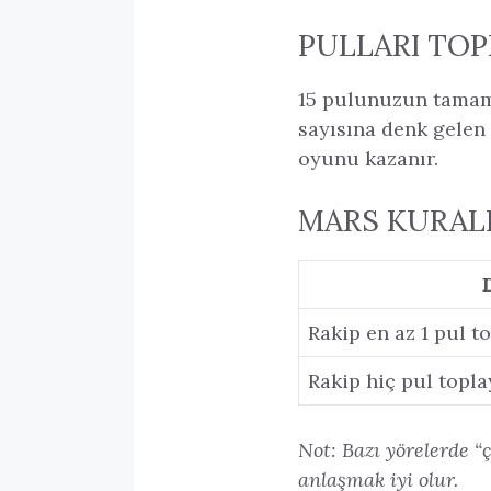
PULLARI TOP
15 pulunuzun tamamı
sayısına denk gelen 
oyunu kazanır.
MARS KURAL
Rakip en az 1 pul t
Rakip hiç pul topl
Not: Bazı yörelerde “
anlaşmak iyi olur.