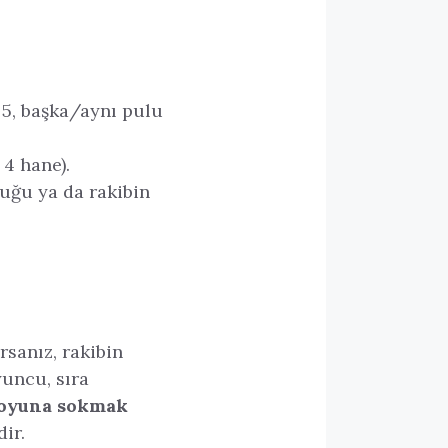
lu 5, başka/aynı pulu
 4 hane).
duğu ya da rakibin
sanız, rakibin
oyuncu, sıra
 oyuna sokmak
ir.