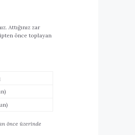
z. Attığınız zar
kipten önce toplayan
ç
un)
yun)
dan önce üzerinde