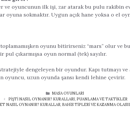
er ve oyuncunun ilk işi, zar atarak bu pulu rakibin e
r oyuna sokmaktır. Uygun açık hane yoksa o el oy
toplamamışken oyunu bitirirseniz “mars” olur ve bu 
bir pul çıkarmışsa oyun normal (tek) sayılır.
 stratejiyle dengeleyen bir oyundur. Kapı tutmayı ve 
 oyuncu, uzun oyunda şansı kendi lehine çevirir.
KATEGORILER
MASA OYUNLARI
PIŞTI NASIL OYNANIR? KURALLARI, PUANLAMA VE TAKTIKLER
ET NASIL OYNANIR? KURALLAR, BAHIS TIPLERI VE KAZANMA OLASI