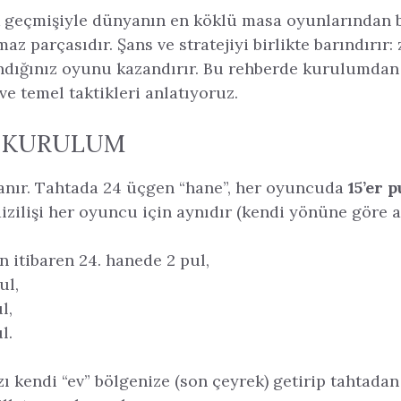
ık geçmişiyle dünyanın en köklü masa oyunlarından b
az parçasıdır. Şans ve stratejiyi birlikte barındırır: z
andığınız oyunu kazandırır. Bu rehberde kurulumda
ve temel taktikleri anlatıyoruz.
 KURULUM
ynanır. Tahtada 24 üçgen “hane”, her oyuncuda
15’er p
izilişi her oyuncu için aynıdır (kendi yönüne göre a
 itibaren 24. hanede 2 pul,
ul,
l,
l.
ı kendi “ev” bölgenize (son çeyrek) getirip tahtada