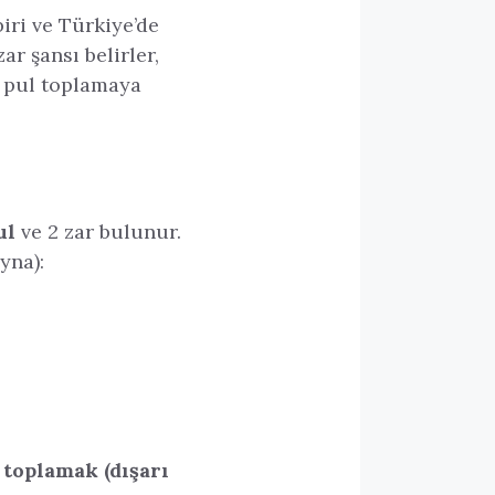
iri ve Türkiye’de
ar şansı belirler,
n pul toplamaya
ul
ve 2 zar bulunur.
yna):
n
toplamak (dışarı