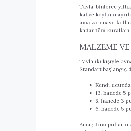
Tavla, binlerce yıll
kahve keyfinin ayrılm
ama zarı nasıl kull
kadar tüm kuralları 
MALZEME VE
Tavla iki kişiyle o
Standart başlangıç d
Kendi ucundan
13. hanede 5 p
8. hanede 3 pu
6. hanede 5 pu
Amaç, tüm pullarınız