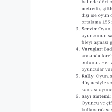
halinde dört o
metredir, çiftl
dışı ise oyun 
ortalama 1.55 
Servis
: Oyun,
oyuncunun sah
fileyi aşması g
Vuruşlar
: Ba
arasında foreh
bulunur. Her 
oyuncular vuruş
Rally
: Oyun, 
düşmesiyle so
sonrası oyuncu
Sayı Sistemi
:
Oyuncu ve çif
kullanarak say