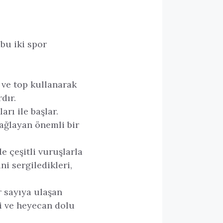
 bu iki spor
 ve top kullanarak
dır.
rı ile başlar.
ağlayan önemli bir
e çeşitli vuruşlarla
ni sergiledikleri,
r sayıya ulaşan
çi ve heyecan dolu