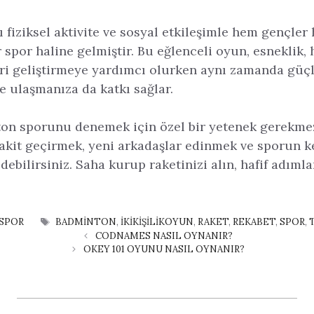
 fiziksel aktivite ve sosyal etkileşimle hem gençler
spor haline gelmiştir. Bu eğlenceli oyun, esneklik, h
leri geliştirmeye yardımcı olurken aynı zamanda güçl
e ulaşmanıza da katkı sağlar.
n sporunu denemek için özel bir yetenek gerekmez.
vakit geçirmek, yeni arkadaşlar edinmek ve sporun k
ebilirsiniz. Saha kurup raketinizi alın, hafif adıml
KATEGORILER
ETIKETLER
SPOR
BADMINTON
,
IKIKIŞILIKOYUN
,
RAKET
,
REKABET
,
SPOR
,
CODNAMES NASIL OYNANIR?
OKEY 101 OYUNU NASIL OYNANIR?