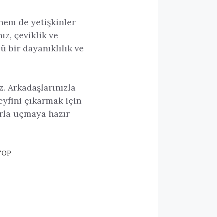
 hem de yetişkinler
ız, çeviklik ve
ü bir dayanıklılık ve
 Arkadaşlarınızla
eyfini çıkarmak için
arla uçmaya hazır
TOP