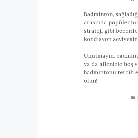
Badminton, sağladığı
arasında popüler bir 
strateji gibi beceri
kondisyon seviyesin
Unutmayın, badminto
ya da ailenizle hoş 
badmintonu tercih ed
olun!