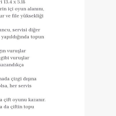
 13.4 x 5.18
rin içi oyun alanını,
ur ve file yüksekliği
uncu, servisi diğer
 yapıldığında topun
gın vuruşlar
 gibi vuruşlar
 kazandıkça
ada çizgi dışına
sa, her servis
a çift oyunu kazanır.
a da çiftin topu