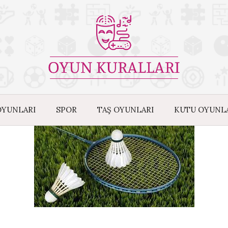
OYUNLARI
SPOR
TAŞ OYUNLARI
KUTU OYUNL