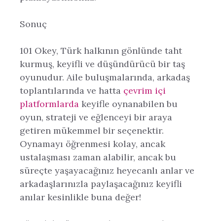
Sonuç
101 Okey, Türk halkının gönlünde taht
kurmuş, keyifli ve düşündürücü bir taş
oyunudur. Aile buluşmalarında, arkadaş
toplantılarında ve hatta
çevrim içi
platformlarda
keyifle oynanabilen bu
oyun, strateji ve eğlenceyi bir araya
getiren mükemmel bir seçenektir.
Oynamayı öğrenmesi kolay, ancak
ustalaşması zaman alabilir, ancak bu
süreçte yaşayacağınız heyecanlı anlar ve
arkadaşlarınızla paylaşacağınız keyifli
anılar kesinlikle buna değer!