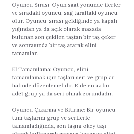
Oyuncu Sırası: Oyun saat yönünde ilerler
ve sıradaki oyuncu, sağ taraftaki oyuncu
olur. Oyuncu, sırası geldiğinde ya kapalı
yığından ya da açık olarak masada
bulunan son çekilen taştan bir taş çeker
ve sonrasında bir taş atarak elini
tamamlar.
El Tamamlama: Oyuncu, elini
tamamlamak için taşları seri ve gruplar
halinde düzenlemelidir. Elde en az bir
adet grup ya da seri olmak zorundadır.
Oyuncu Çıkarma ve Bitirme: Bir oyuncu,
tüm taşlarını grup ve serilerle
tamamladığında, son taşını okey taşı
olarak kullanarak masaya koyar ve elini