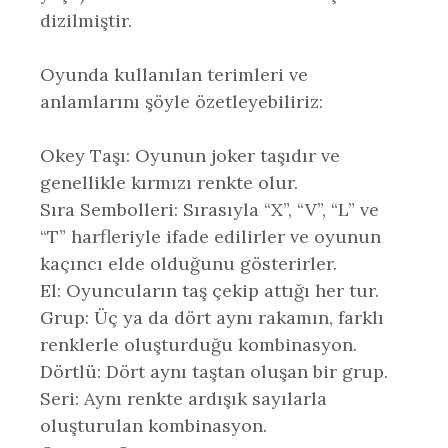
dizilmiştir.
Oyunda kullanılan terimleri ve
anlamlarını şöyle özetleyebiliriz:
Okey Taşı: Oyunun joker taşıdır ve
genellikle kırmızı renkte olur.
Sıra Sembolleri: Sırasıyla “X”, “V”, “L” ve
“T” harfleriyle ifade edilirler ve oyunun
kaçıncı elde olduğunu gösterirler.
El: Oyuncuların taş çekip attığı her tur.
Grup: Üç ya da dört aynı rakamın, farklı
renklerle oluşturduğu kombinasyon.
Dörtlü: Dört aynı taştan oluşan bir grup.
Seri: Aynı renkte ardışık sayılarla
oluşturulan kombinasyon.