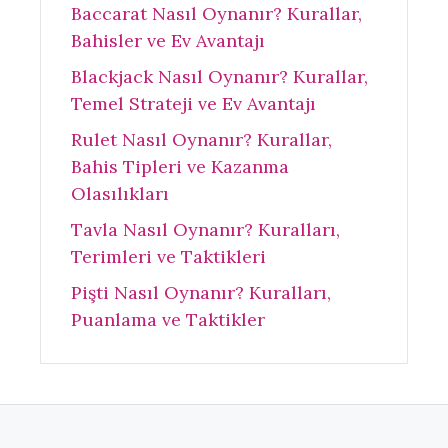
Baccarat Nasıl Oynanır? Kurallar,
Bahisler ve Ev Avantajı
Blackjack Nasıl Oynanır? Kurallar,
Temel Strateji ve Ev Avantajı
Rulet Nasıl Oynanır? Kurallar,
Bahis Tipleri ve Kazanma
Olasılıkları
Tavla Nasıl Oynanır? Kuralları,
Terimleri ve Taktikleri
Pişti Nasıl Oynanır? Kuralları,
Puanlama ve Taktikler