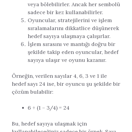
veya bölebilirler. Ancak her sembolü
sadece bir kez kullanabilirler.
Oyuncular, stratejilerini ve işlem
sıralamalarını dikkatlice düşünerek
hedef sayıya ulaşmaya çalışırlar.
İşlem sırasını ve mantığı doğru bir
şekilde takip eden oyuncular, hedef
sayıya ulaşır ve oyunu kazanır.
Örneğin, verilen sayılar 4, 6, 3 ve 1 ile
hedef sayı 24 ise, bir oyuncu şu şekilde bir
çözüm bulabilir:
6 ÷ (1 – 3/4) = 24
Bu, hedef sayıya ulaşmak için
kullanabileceğiniz sadece bir örnek. Sayı