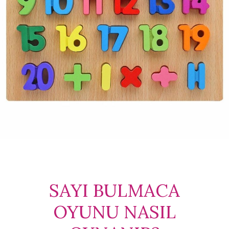
SAYI BULMACA
OYUNU NASIL