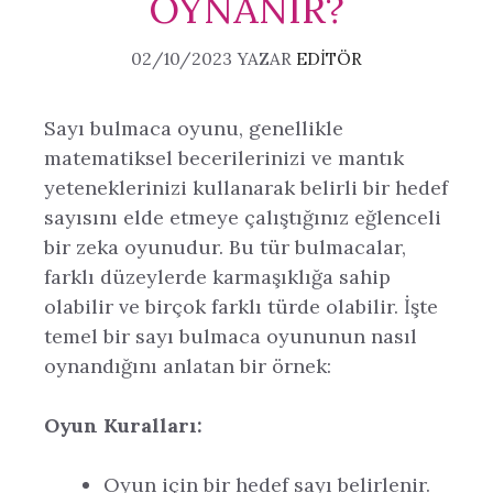
OYNANIR?
02/10/2023
YAZAR
EDITÖR
Sayı bulmaca oyunu, genellikle
matematiksel becerilerinizi ve mantık
yeteneklerinizi kullanarak belirli bir hedef
sayısını elde etmeye çalıştığınız eğlenceli
bir zeka oyunudur. Bu tür bulmacalar,
farklı düzeylerde karmaşıklığa sahip
olabilir ve birçok farklı türde olabilir. İşte
temel bir sayı bulmaca oyununun nasıl
oynandığını anlatan bir örnek:
Oyun Kuralları:
Oyun için bir hedef sayı belirlenir.