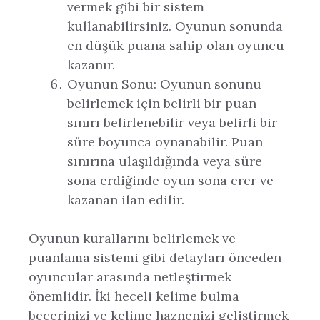
vermek gibi bir sistem
kullanabilirsiniz. Oyunun sonunda
en düşük puana sahip olan oyuncu
kazanır.
Oyunun Sonu: Oyunun sonunu
belirlemek için belirli bir puan
sınırı belirlenebilir veya belirli bir
süre boyunca oynanabilir. Puan
sınırına ulaşıldığında veya süre
sona erdiğinde oyun sona erer ve
kazanan ilan edilir.
Oyunun kurallarını belirlemek ve
puanlama sistemi gibi detayları önceden
oyuncular arasında netleştirmek
önemlidir. İki heceli kelime bulma
becerinizi ve kelime haznenizi geliştirmek