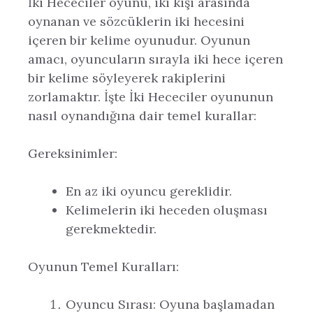
İki Hececiler oyunu, iki kişi arasında
oynanan ve sözcüklerin iki hecesini
içeren bir kelime oyunudur. Oyunun
amacı, oyuncuların sırayla iki hece içeren
bir kelime söyleyerek rakiplerini
zorlamaktır. İşte İki Hececiler oyununun
nasıl oynandığına dair temel kurallar:
Gereksinimler:
En az iki oyuncu gereklidir.
Kelimelerin iki heceden oluşması
gerekmektedir.
Oyunun Temel Kuralları:
Oyuncu Sırası: Oyuna başlamadan