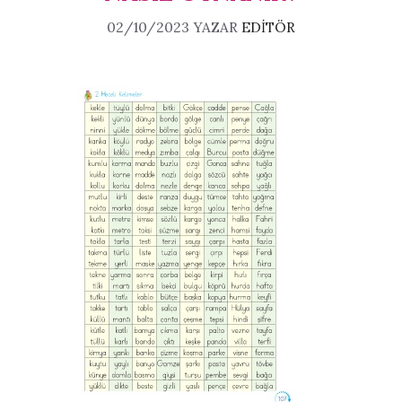
02/10/2023
YAZAR
EDITÖR