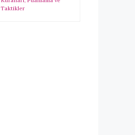
Kuralları, Puanlama ve
Taktikler