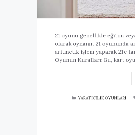
21 oyunu genellikle eğitim ve
olarak oynanır. 21 oyununda am
aritmetik işlem yaparak 21’e t
Oyunun Kuralları: Bu, kart oy
KATEGORILER
YARATICILIK OYUNLARI