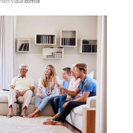
/2023
YAZAR
EDITÖR