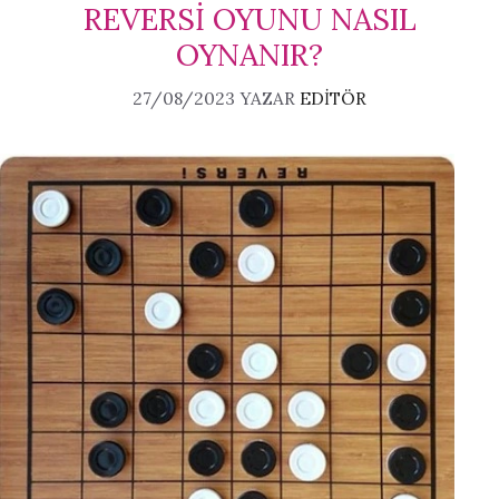
REVERSİ OYUNU NASIL
OYNANIR?
27/08/2023
YAZAR
EDITÖR