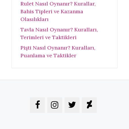
Rulet Nasıl Oynanır? Kurallar,
Bahis Tipleri ve Kazanma
Olasılıkları
Tavla Nasıl Oynanır? Kuralları,
Terimleri ve Taktikleri
Pişti Nasıl Oynanır? Kuralları,
Puanlama ve Taktikler