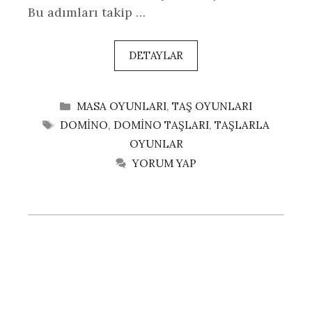
Bu adımları takip …
DETAYLAR
KATEGORILER
MASA OYUNLARI
,
TAŞ OYUNLARI
ETIKETLER
DOMINO
,
DOMINO TAŞLARI
,
TAŞLARLA
OYUNLAR
YORUM YAP