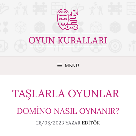
İçeriğe
atla
MENU
TAŞLARLA OYUNLAR
DOMİNO NASIL OYNANIR?
28/08/2023
YAZAR
EDITÖR