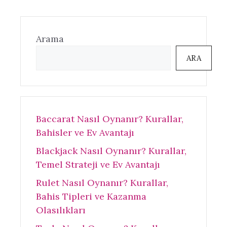
Arama
ARA
Baccarat Nasıl Oynanır? Kurallar,
Bahisler ve Ev Avantajı
Blackjack Nasıl Oynanır? Kurallar,
Temel Strateji ve Ev Avantajı
Rulet Nasıl Oynanır? Kurallar,
Bahis Tipleri ve Kazanma
Olasılıkları