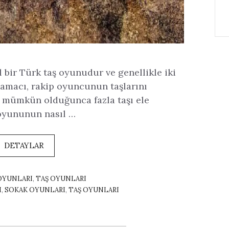
 bir Türk taş oyunudur ve genellikle iki
 amacı, rakip oyuncunun taşlarını
 mümkün olduğunca fazla taşı ele
 oyununun nasıl …
DETAYLAR
RILER
OYUNLARI
,
TAŞ OYUNLARI
I
,
SOKAK OYUNLARI
,
TAŞ OYUNLARI