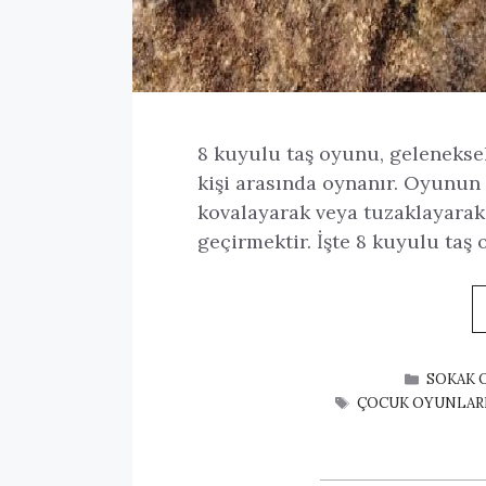
8 kuyulu taş oyunu, geleneksel
kişi arasında oynanır. Oyunun
kovalayarak veya tuzaklayarak
geçirmektir. İşte 8 kuyulu taş
KATEGO
SOKAK 
ETIKETLER
ÇOCUK OYUNLAR