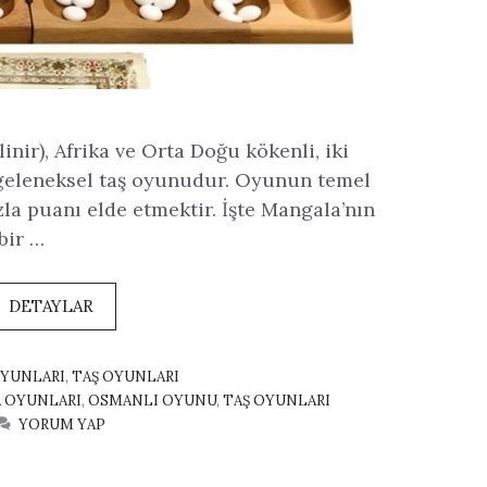
nir), Afrika ve Orta Doğu kökenli, iki
geleneksel taş oyunudur. Oyunun temel
zla puanı elde etmektir. İşte Mangala’nın
bir …
DETAYLAR
ORILER
OYUNLARI
,
TAŞ OYUNLARI
 OYUNLARI
,
OSMANLI OYUNU
,
TAŞ OYUNLARI
YORUM YAP