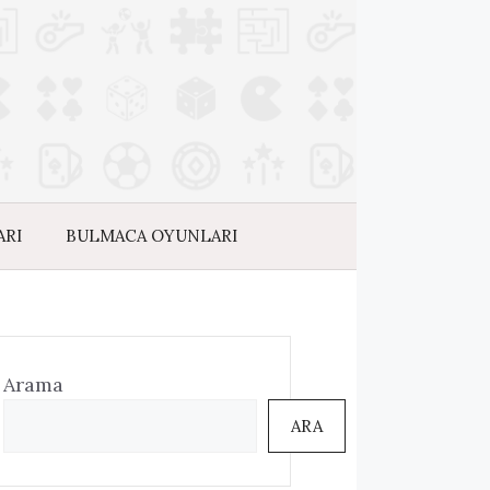
ARI
BULMACA OYUNLARI
Arama
ARA