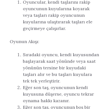
Oyuncular, kendi taşlarını rakip
oyuncunun kuyularına koyarak
veya taşları rakip oyuncunun
kuyularına ulaştırarak taşları ele
geçirmeye çalışırlar.
Oyunun Akışı:
Sıradaki oyuncu, kendi kuyusundan
başlayarak saat yönünde veya saat
yönünün tersine bir kuyudaki
taşları alır ve bu taşları kuyulara
tek tek yerleştirir.
Eğer son taş, oyuncunun kendi
kuyusuna düşerse, oyuncu tekrar
oynama hakkı kazanır.
Eğer son taş, oyuncunun boş bir