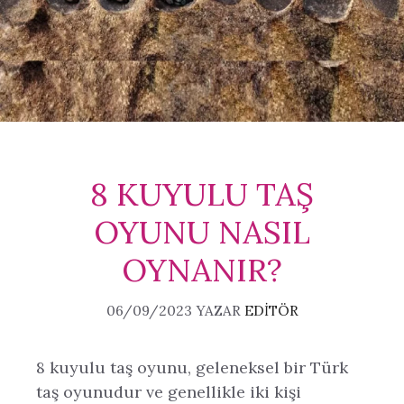
8 KUYULU TAŞ
OYUNU NASIL
OYNANIR?
06/09/2023
YAZAR
EDITÖR
8 kuyulu taş oyunu, geleneksel bir Türk
taş oyunudur ve genellikle iki kişi