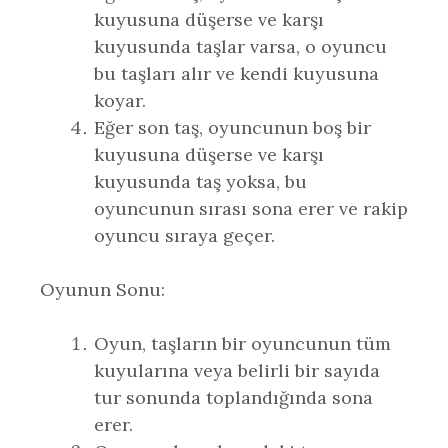
kuyusuna düşerse ve karşı
kuyusunda taşlar varsa, o oyuncu
bu taşları alır ve kendi kuyusuna
koyar.
Eğer son taş, oyuncunun boş bir
kuyusuna düşerse ve karşı
kuyusunda taş yoksa, bu
oyuncunun sırası sona erer ve rakip
oyuncu sıraya geçer.
Oyunun Sonu:
Oyun, taşların bir oyuncunun tüm
kuyularına veya belirli bir sayıda
tur sonunda toplandığında sona
erer.