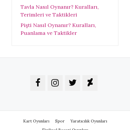
Tavla Nasıl Oynanır? Kuralları,
Terimleri ve Taktikleri
Pişti Nasıl Oynanır? Kuralları,
Puanlama ve Taktikler
Kart Oyunları
Spor
Yaratıcılık Oyunları