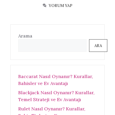
YORUM YAP
Arama
ARA
Baccarat Nasıl Oynanır? Kurallar,
Bahisler ve Ev Avantajı
Blackjack Nasıl Oynanır? Kurallar,
Temel Strateji ve Ev Avantajı
Rulet Nasıl Oynanır? Kurallar,