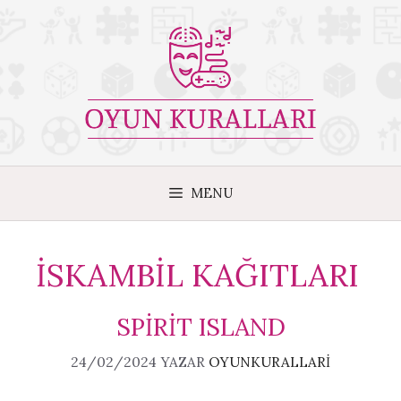
İçeriğe
atla
MENU
ISKAMBIL KAĞITLARI
SPIRIT ISLAND
24/02/2024
YAZAR
OYUNKURALLARI