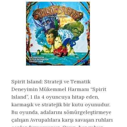
Spirit Island: Strateji ve Tematik
Deneyimin Mükemmel Harmanı “Spirit
Island”, 1 ila 4 oyuncuya hitap eden,
karmaşık ve stratejik bir kutu oyunudur.
Bu oyunda, adalarını sömürgeleştirmeye
çalışan Avrupalılara karşı savaşan ruhları