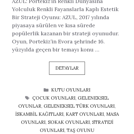
AZUL: Portekiz’in Renkli Dünyasına
Yolculuk Renkli Fayanslarla Kaplı Estetik
Bir Strateji Oyunu: AZUL, 2017 yılında
piyasaya sürülen ve kısa sürede
popülerlik kazanan bir strateji oyunudur.
Oyun, Portekiz’in Evora şehrinde 16.
yüzyılda geçen bir temayı konu …
DETAYLAR
KATEGORILER
KUTU OYUNLARI
ETIKETLER
ÇOCUK OYUNLARI
,
GELENEKSEL
OYUNLAR
,
GELENEKSEL TÜRK OYUNLARI
,
ISKAMBIL KAĞITLARI
,
KART OYUNLARI
,
MASA
OYUNLARI
,
SOKAK OYUNLARI
,
STRATEJI
OYUNLARI
,
TAŞ OYUNU