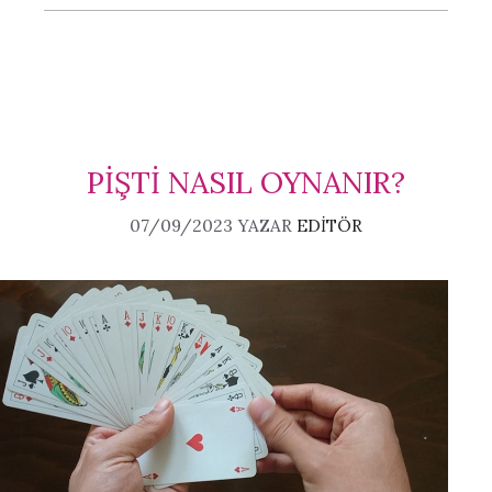
PİŞTİ NASIL OYNANIR?
07/09/2023
YAZAR
EDITÖR