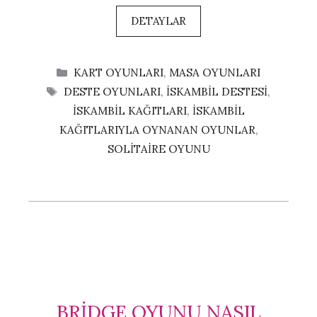
DETAYLAR
KATEGORILER
KART OYUNLARI
,
MASA OYUNLARI
ETIKETLER
DESTE OYUNLARI
,
ISKAMBIL DESTESI
,
ISKAMBIL KAĞITLARI
,
ISKAMBIL
KAĞITLARIYLA OYNANAN OYUNLAR
,
SOLITAIRE OYUNU
BRİDGE OYUNU NASIL