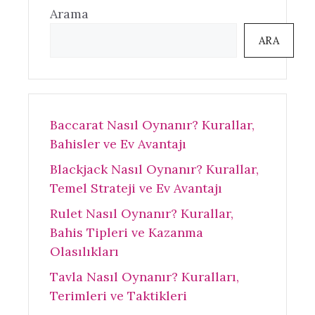
Arama
ARA
Baccarat Nasıl Oynanır? Kurallar,
Bahisler ve Ev Avantajı
Blackjack Nasıl Oynanır? Kurallar,
Temel Strateji ve Ev Avantajı
Rulet Nasıl Oynanır? Kurallar,
Bahis Tipleri ve Kazanma
Olasılıkları
Tavla Nasıl Oynanır? Kuralları,
Terimleri ve Taktikleri