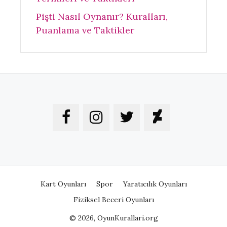
Pişti Nasıl Oynanır? Kuralları,
Puanlama ve Taktikler
Kart Oyunları
Spor
Yaratıcılık Oyunları
Fiziksel Beceri Oyunları
© 2026, OyunKurallari.org