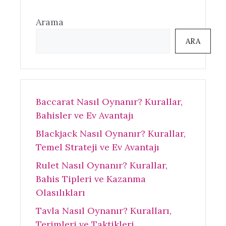
Arama
ARA
Baccarat Nasıl Oynanır? Kurallar,
Bahisler ve Ev Avantajı
Blackjack Nasıl Oynanır? Kurallar,
Temel Strateji ve Ev Avantajı
Rulet Nasıl Oynanır? Kurallar,
Bahis Tipleri ve Kazanma
Olasılıkları
Tavla Nasıl Oynanır? Kuralları,
Terimleri ve Taktikleri