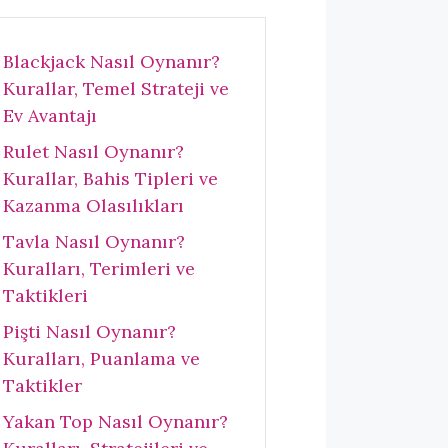
Blackjack Nasıl Oynanır?
Kurallar, Temel Strateji ve
Ev Avantajı
Rulet Nasıl Oynanır?
Kurallar, Bahis Tipleri ve
Kazanma Olasılıkları
Tavla Nasıl Oynanır?
Kuralları, Terimleri ve
Taktikleri
Pişti Nasıl Oynanır?
Kuralları, Puanlama ve
Taktikler
Yakan Top Nasıl Oynanır?