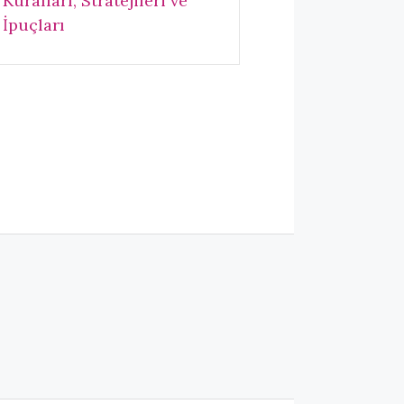
Kuralları, Stratejileri ve
İpuçları