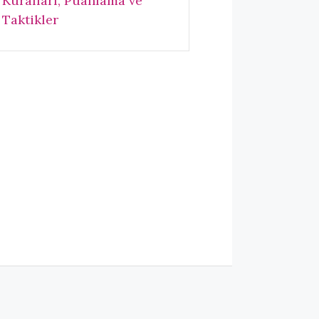
Kuralları, Puanlama ve
Taktikler