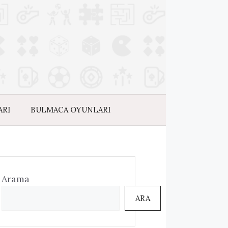
ARI
BULMACA OYUNLARI
Arama
ARA