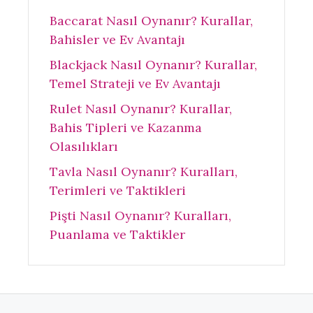
Baccarat Nasıl Oynanır? Kurallar,
Bahisler ve Ev Avantajı
Blackjack Nasıl Oynanır? Kurallar,
Temel Strateji ve Ev Avantajı
Rulet Nasıl Oynanır? Kurallar,
Bahis Tipleri ve Kazanma
Olasılıkları
Tavla Nasıl Oynanır? Kuralları,
Terimleri ve Taktikleri
Pişti Nasıl Oynanır? Kuralları,
Puanlama ve Taktikler