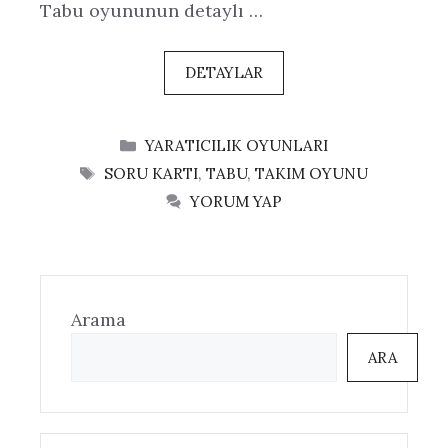
Tabu oyununun detaylı …
DETAYLAR
KATEGORILER
YARATICILIK OYUNLARI
ETIKETLER
SORU KARTI
,
TABU
,
TAKIM OYUNU
YORUM YAP
Arama
ARA