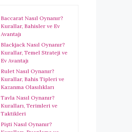
Baccarat Nasıl Oynanır?
Kurallar, Bahisler ve Ev
Avantajı
Blackjack Nasıl Oynanır?
Kurallar, Temel Strateji ve
Ev Avantajı
Rulet Nasıl Oynanır?
Kurallar, Bahis Tipleri ve
Kazanma Olasılıkları
Tavla Nasıl Oynanır?
Kuralları, Terimleri ve
Taktikleri
Pişti Nasıl Oynanır?