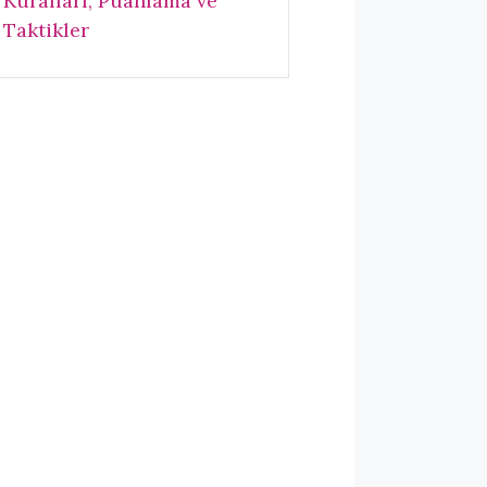
Kuralları, Puanlama ve
Taktikler