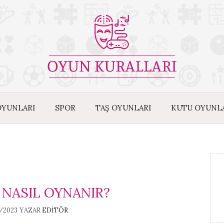
OYUNLARI
SPOR
TAŞ OYUNLARI
KUTU OYUNL
NASIL OYNANIR?
/2023
YAZAR
EDITÖR