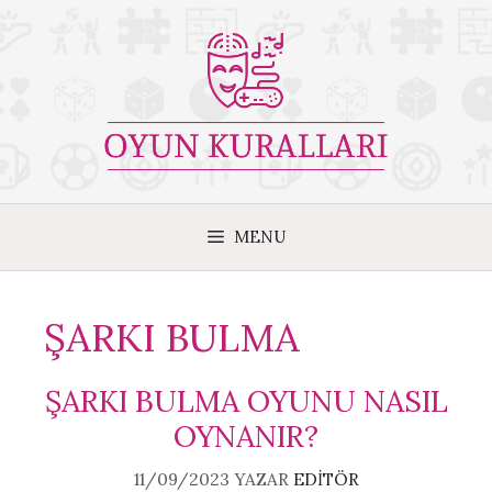
İçeriğe
atla
MENU
ŞARKI BULMA
ŞARKI BULMA OYUNU NASIL
OYNANIR?
11/09/2023
YAZAR
EDITÖR