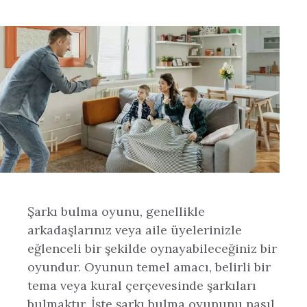
Şarkı bulma oyunu, genellikle
arkadaşlarınız veya aile üyelerinizle
eğlenceli bir şekilde oynayabileceğiniz bir
oyundur. Oyunun temel amacı, belirli bir
tema veya kural çerçevesinde şarkıları
bulmaktır. İşte şarkı bulma oyununu nasıl