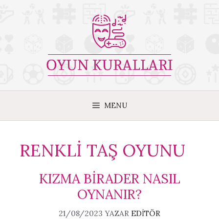
İçeriğe
atla
MENU
RENKLI TAŞ OYUNU
KIZMA BİRADER NASIL
OYNANIR?
21/08/2023
YAZAR
EDITÖR