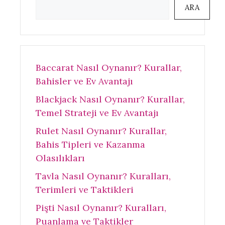
ARA
Baccarat Nasıl Oynanır? Kurallar,
Bahisler ve Ev Avantajı
Blackjack Nasıl Oynanır? Kurallar,
Temel Strateji ve Ev Avantajı
Rulet Nasıl Oynanır? Kurallar,
Bahis Tipleri ve Kazanma
Olasılıkları
Tavla Nasıl Oynanır? Kuralları,
Terimleri ve Taktikleri
Pişti Nasıl Oynanır? Kuralları,
Puanlama ve Taktikler