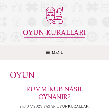
İçeriğe
atla
MENU
OYUN
RUMMIKUB NASIL
OYNANIR?
24/07/2023
YAZAR
OYUNKURALLARI