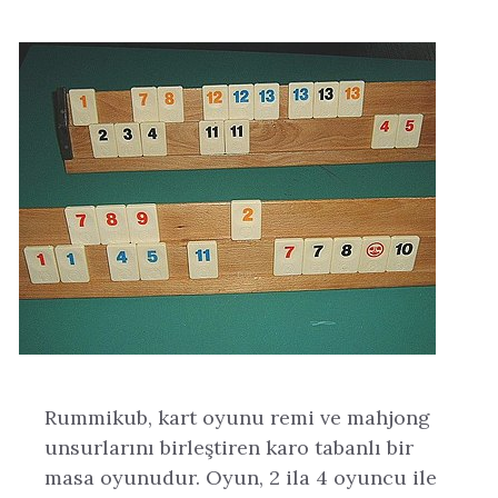
Rummikub, kart oyunu remi ve mahjong
unsurlarını birleştiren karo tabanlı bir
masa oyunudur. Oyun, 2 ila 4 oyuncu ile