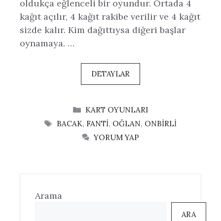
oldukça eğlenceli bir oyundur. Ortada 4
kağıt açılır, 4 kağıt rakibe verilir ve 4 kağıt
sizde kalır. Kim dağıttıysa diğeri başlar
oynamaya. …
DETAYLAR
KATEGORILER
KART OYUNLARI
ETIKETLER
BACAK
,
FANTI
,
OĞLAN
,
ONBIRLI
YORUM YAP
Arama
ARA