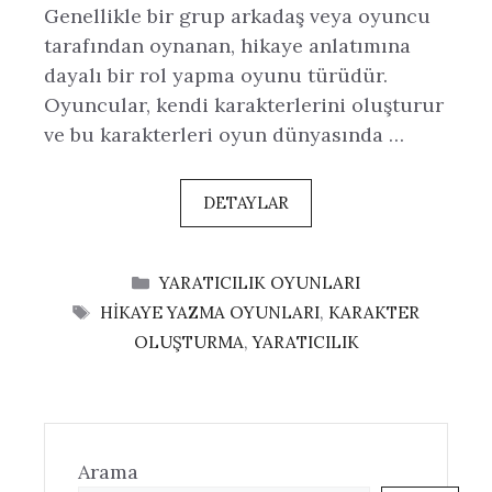
Genellikle bir grup arkadaş veya oyuncu
tarafından oynanan, hikaye anlatımına
dayalı bir rol yapma oyunu türüdür.
Oyuncular, kendi karakterlerini oluşturur
ve bu karakterleri oyun dünyasında …
DETAYLAR
KATEGORILER
YARATICILIK OYUNLARI
ETIKETLER
HIKAYE YAZMA OYUNLARI
,
KARAKTER
OLUŞTURMA
,
YARATICILIK
Arama