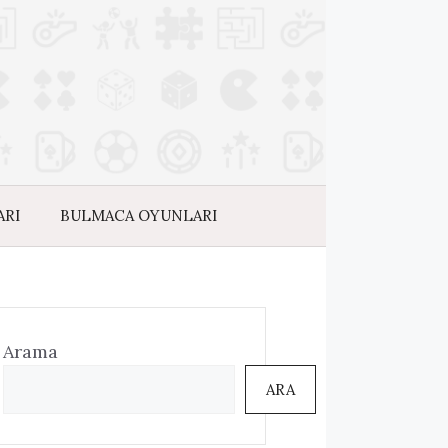
ARI
BULMACA OYUNLARI
Arama
ARA