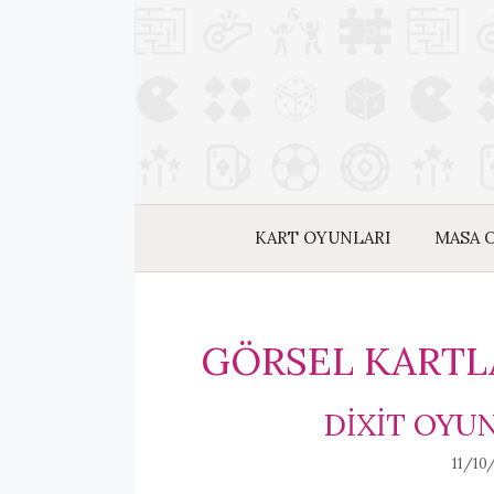
İçeriğe
atla
KART OYUNLARI
MASA 
GÖRSEL KARTL
DİXİT OYU
11/10