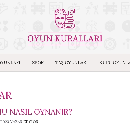
OYUNLARI
SPOR
TAŞ OYUNLARI
KUTU OYUNL
AR
NU NASIL OYNANIR?
/2023
YAZAR
EDITÖR