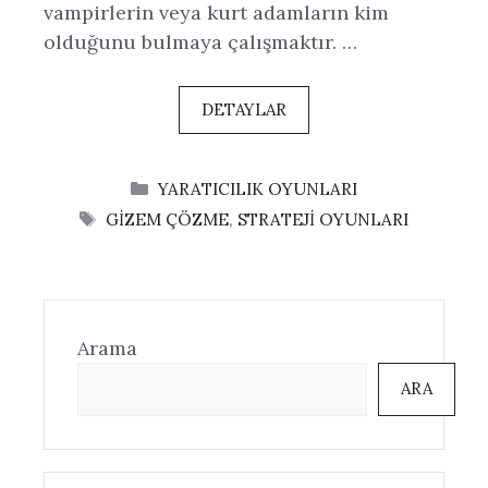
vampirlerin veya kurt adamların kim
olduğunu bulmaya çalışmaktır. …
DETAYLAR
KATEGORILER
YARATICILIK OYUNLARI
ETIKETLER
GIZEM ÇÖZME
,
STRATEJI OYUNLARI
Arama
ARA