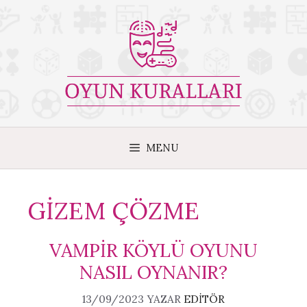
İçeriğe
atla
MENU
GIZEM ÇÖZME
VAMPİR KÖYLÜ OYUNU
NASIL OYNANIR?
13/09/2023
YAZAR
EDITÖR