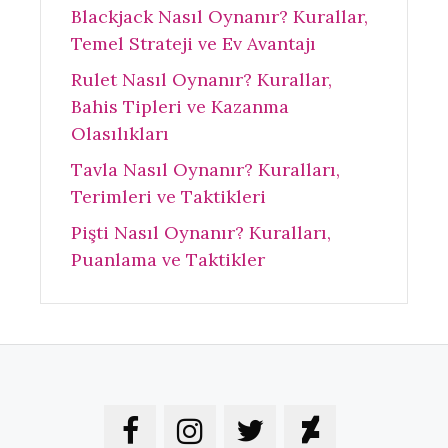
Blackjack Nasıl Oynanır? Kurallar,
Temel Strateji ve Ev Avantajı
Rulet Nasıl Oynanır? Kurallar,
Bahis Tipleri ve Kazanma
Olasılıkları
Tavla Nasıl Oynanır? Kuralları,
Terimleri ve Taktikleri
Pişti Nasıl Oynanır? Kuralları,
Puanlama ve Taktikler