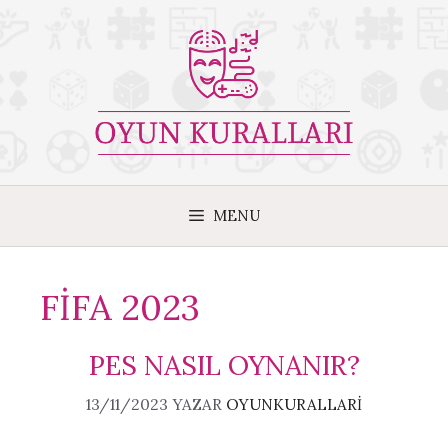
İçeriğe
atla
MENU
FIFA 2023
PES NASIL OYNANIR?
13/11/2023
YAZAR
OYUNKURALLARI