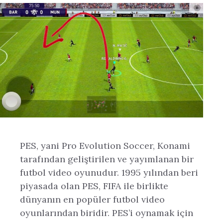
PES, yani Pro Evolution Soccer, Konami
tarafından geliştirilen ve yayımlanan bir
futbol video oyunudur. 1995 yılından beri
piyasada olan PES, FIFA ile birlikte
dünyanın en popüler futbol video
oyunlarından biridir. PES’i oynamak için