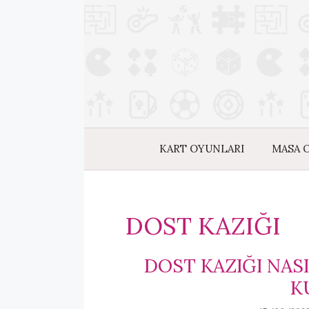
İçeriğe
atla
KART OYUNLARI
MASA 
DOST KAZIĞI
DOST KAZIĞI NAS
K