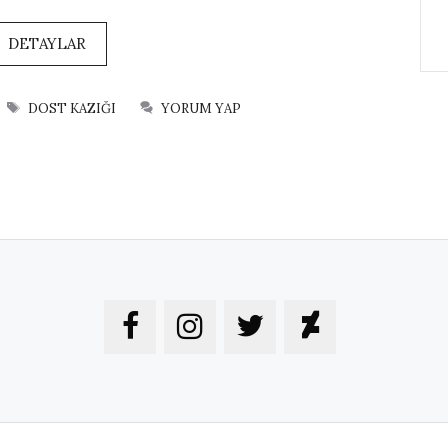
DETAYLAR
ETIKETLER
DOST KAZIĞI
YORUM YAP