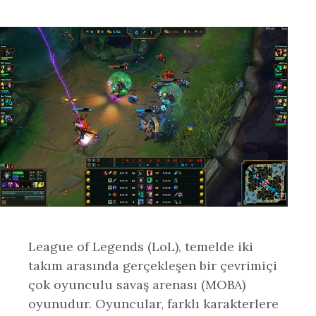
League of Legends (LoL), temelde iki
takım arasında gerçekleşen bir çevrimiçi
çok oyunculu savaş arenası (MOBA)
oyunudur. Oyuncular, farklı karakterlere