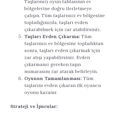
Taşlarınızı oyun tahtasının ev
bölgelerine doğru ilerletmeye
çalışın. Tüm taşlarınızı ev bölgesine
topladığınızda, taşları evden
çıkarabilmek için zar atabilirsiniz.
Taşları Evden Çıkarma:
Tüm
taşlarınızı ev bölgesine topladıktan
sonra, taşları evden çıkarmak için
zar atışı yapabilirsiniz. Evden
çıkarmanız gereken taşın
numarasını zar atarak belirleyin.
Oyunun Tamamlanması:
Tüm
taşlarını evden çıkaran ilk oyuncu
oyunu kazanır.
Strateji ve İpucular: