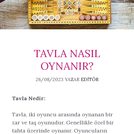
TAVLA NASIL
OYNANIR?
26/08/2023
YAZAR
EDITÖR
Tavla Nedir:
Tavla, iki oyuncu arasında oynanan bir
zar ve taş oyunudur. Genellikle özel bir
tahta üzerinde oynanır. Oyuncuların