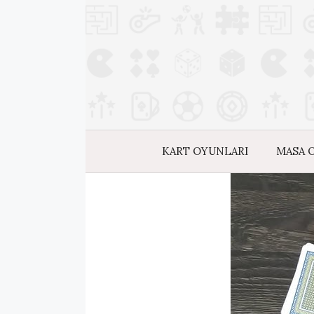
İçeriğe
atla
KART OYUNLARI
MASA 