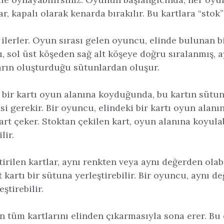
ar, kapalı olarak kenarda bırakılır. Bu kartlara “stok” 
lerler. Oyun sırası gelen oyuncu, elinde bulunan bi
ı, sol üst köşeden sağ alt köşeye doğru sıralanmış, 
arın oluşturduğu sütunlardan oluşur.
 bir kartı oyun alanına koyduğunda, bu kartın sütun
si gerekir. Bir oyuncu, elindeki bir kartı oyun alan
art çeker. Stoktan çekilen kart, oyun alanına koyulab
lir.
irilen kartlar, aynı renkten veya aynı değerden olabi
 kartı bir sütuna yerleştirebilir. Bir oyuncu, aynı d
ştirebilir.
 tüm kartlarını elinden çıkarmasıyla sona erer. B