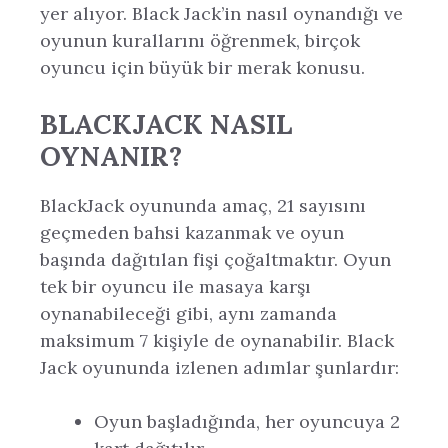
yer alıyor. Black Jack’in nasıl oynandığı ve
oyunun kurallarını öğrenmek, birçok
oyuncu için büyük bir merak konusu.
BLACKJACK NASIL
OYNANIR?
BlackJack oyununda amaç, 21 sayısını
geçmeden bahsi kazanmak ve oyun
başında dağıtılan fişi çoğaltmaktır. Oyun
tek bir oyuncu ile masaya karşı
oynanabileceği gibi, aynı zamanda
maksimum 7 kişiyle de oynanabilir. Black
Jack oyununda izlenen adımlar şunlardır:
Oyun başladığında, her oyuncuya 2