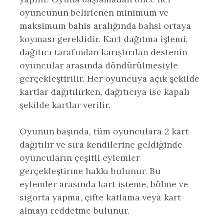
oyuncunun belirlenen minimum ve
maksimum bahis aralığında bahsi ortaya
koyması gereklidir. Kart dağıtma işlemi,
dağıtıcı tarafından karıştırılan destenin
oyuncular arasında döndürülmesiyle
gerçekleştirilir. Her oyuncuya açık şekilde
kartlar dağıtılırken, dağıtıcıya ise kapalı
şekilde kartlar verilir.
Oyunun başında, tüm oyunculara 2 kart
dağıtılır ve sıra kendilerine geldiğinde
oyuncuların çeşitli eylemler
gerçekleştirme hakkı bulunur. Bu
eylemler arasında kart isteme, bölme ve
sigorta yapma, çifte katlama veya kart
almayı reddetme bulunur.