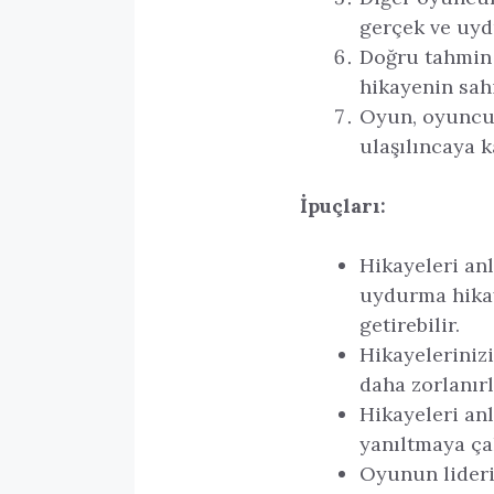
gerçek ve uyd
Doğru tahmin 
hikayenin sah
Oyun, oyuncul
ulaşılıncaya 
İpuçları:
Hikayeleri an
uydurma hikay
getirebilir.
Hikayeleriniz
daha zorlanırl
Hikayeleri an
yanıltmaya çal
Oyunun lideri