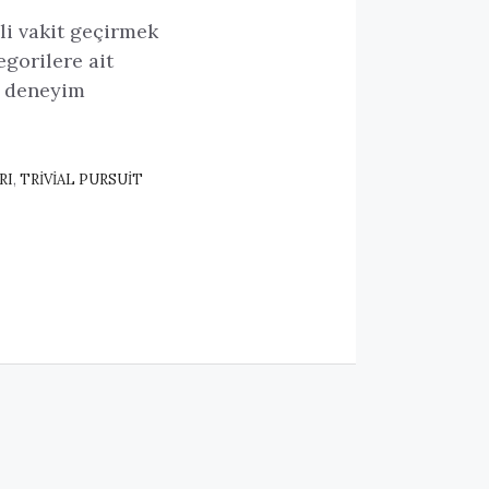
li vakit geçirmek
gorilere ait
r deneyim
RI
,
TRIVIAL PURSUIT