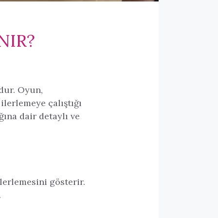
NIR?
udur. Oyun,
ilerlemeye çalıştığı
ına dair detaylı ve
lerlemesini gösterir.
.