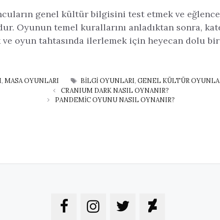
ncuların genel kültür bilgisini test etmek ve eğlence
dur. Oyunun temel kurallarını anladıktan sonra, kate
 ve oyun tahtasında ilerlemek için heyecan dolu bi
ETIKETLER
I
,
MASA OYUNLARI
BILGI OYUNLARI
,
GENEL KÜLTÜR OYUNLA
CRANIUM DARK NASIL OYNANIR?
PANDEMİC OYUNU NASIL OYNANIR?