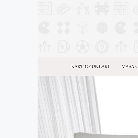
İçeriğe
atla
KART OYUNLARI
MASA 