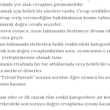
üzünde yer alan cevapları görmemelidir.
mak için belirli bir süreleri vardır. Cevap verdikler
evap verip veremediğine bakılmaksızın kesme tahta
anarak doğru cevabı seçerler.
veren oyuncu, oyun tahtasında ilerlemeye devam ede
cuya geçer.
n tahtasında ilerlerken farklı renklerdeki kategor
renk için doğru cevaplandırılan soru, oyuncunun o r
 yerleştirmesine olanak tanır.
anın etrafında bir tur attıklarında veya belirli bir
da merkeze dönerler.
 “Trivial Pursuit” sorusu sorulur. Eğer oyuncu bu 
yunu kazanır.
m eder ve ilk olarak tüm renkli kategorilere ait ke
rkezdeki son soruyu doğru cevaplarsa oyunu kazan