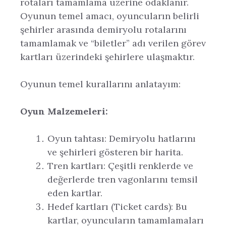
rotaları tamamlama üzerine odaklanır.
Oyunun temel amacı, oyuncuların belirli
şehirler arasında demiryolu rotalarını
tamamlamak ve “biletler” adı verilen görev
kartları üzerindeki şehirlere ulaşmaktır.
Oyunun temel kurallarını anlatayım:
Oyun Malzemeleri:
Oyun tahtası: Demiryolu hatlarını
ve şehirleri gösteren bir harita.
Tren kartları: Çeşitli renklerde ve
değerlerde tren vagonlarını temsil
eden kartlar.
Hedef kartları (Ticket cards): Bu
kartlar, oyuncuların tamamlamaları