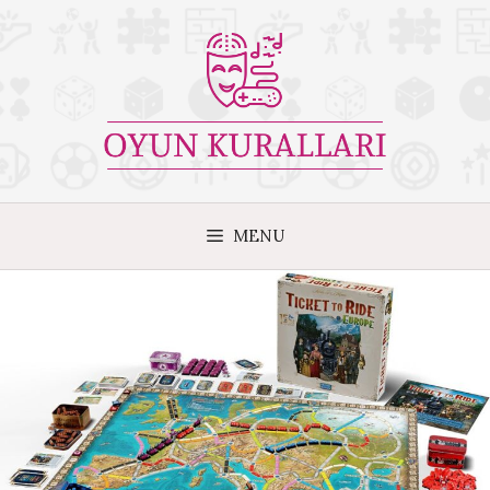
İçeriğe
atla
MENU