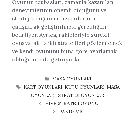
Oyunun tcubasları, zamanla kazanılan
deneyimlerinin önemli olduğunu ve
stratejik düşünme becerilerinin
çalışılarak geliştirilmesi gerektiğini
belirtiyor. Ayrıca, rakipleriyle sürekli
oynayarak, farklı stratejileri gözlemlemek
ve kendi oyununu buna göre ayarlamak
olduğunu dile getiriyorlar.
KATEGORILER
MASA OYUNLARI
ETIKETLER
KART OYUNLARI
,
KUTU OYUNLARI
,
MASA
OYUNLARI
,
STRATEJI OYUNLARI
HIVE STRATEJI OYUNU
PANDEMIC