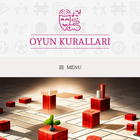
İçeriğe
atla
MENU